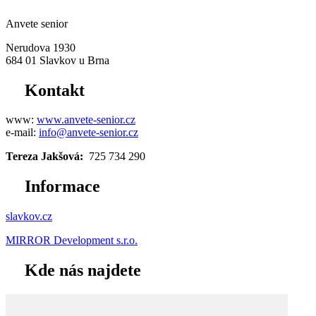
Anvete senior
Nerudova 1930
684 01 Slavkov u Brna
Kontakt
www:
www.anvete-senior.cz
e-mail:
info@anvete-senior.cz
Tereza Jakšová:
725 734 290
Informace
slavkov.cz
MIRROR Development s.r.o.
Kde nás najdete