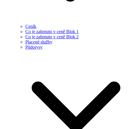
Ceník
Co je zahrnuto v ceně Blok 1
Co je zahrnuto v ceně Blok 2
Placené služby
Půdorysy