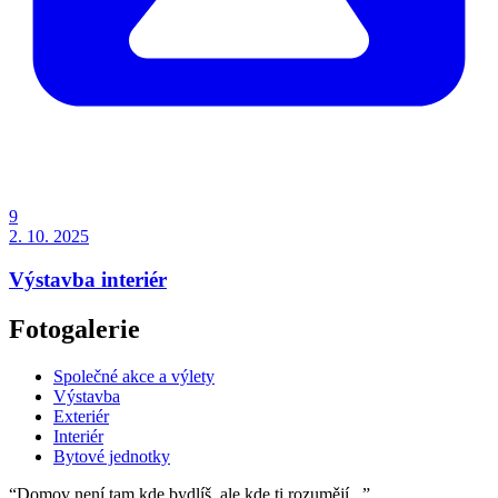
9
2. 10. 2025
Výstavba interiér
Fotogalerie
Společné akce a výlety
Výstavba
Exteriér
Interiér
Bytové jednotky
“Domov není tam kde bydlíš, ale kde ti rozumějí...”