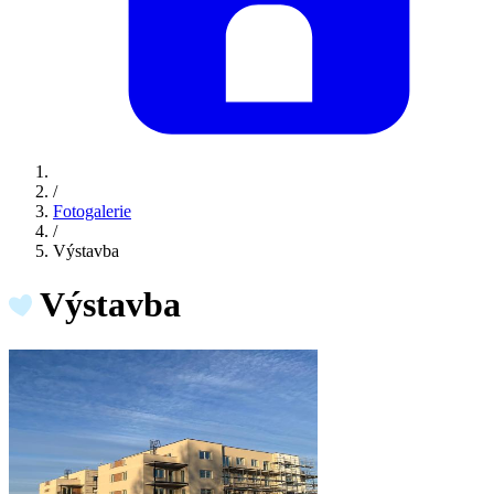
/
Fotogalerie
/
Výstavba
Výstavba